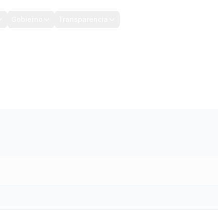
Gobierno
Transparencia
CONTRALORIA
TRIMESTRE
TO TRIMESTRE