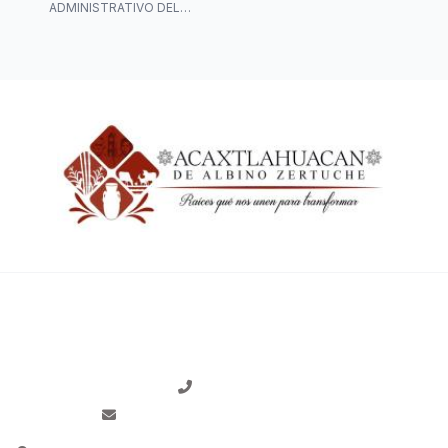
ADMINISTRATIVO DEL
AYUNTAMIENTO MUNICIPAL
CONTACTO
2754318014
albinozertuche24-27@hotmail.com
Calle Corregidora S/N colonia centro, Acaxtlahuacán de