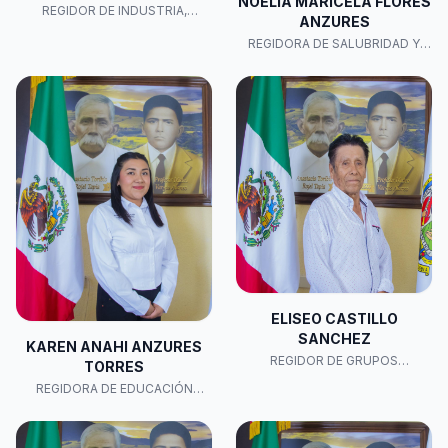
NOELIA MARICELA FLORES
REGIDOR DE INDUSTRIA,
ANZURES
COMERCIO, AGRICULTURA Y
GANADERÍA.
REGIDORA DE SALUBRIDAD Y
ASISTENCIA PÚBLICA
ELISEO CASTILLO
SANCHEZ
KAREN ANAHI ANZURES
REGIDOR DE GRUPOS
TORRES
VULNERABLES
REGIDORA DE EDUCACIÓN
PÚBLICA Y ACTIVIDADES
CULTURALES, DEPORTIVAS Y
SOCIALES.