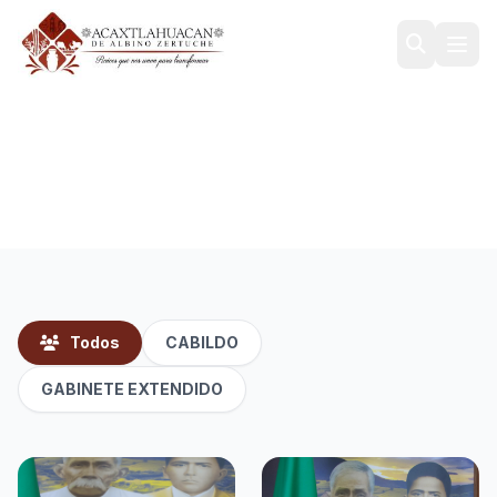
Gabinete
Inicio
/
Gobierno
/
Gabinete
Todos
CABILDO
GABINETE EXTENDIDO