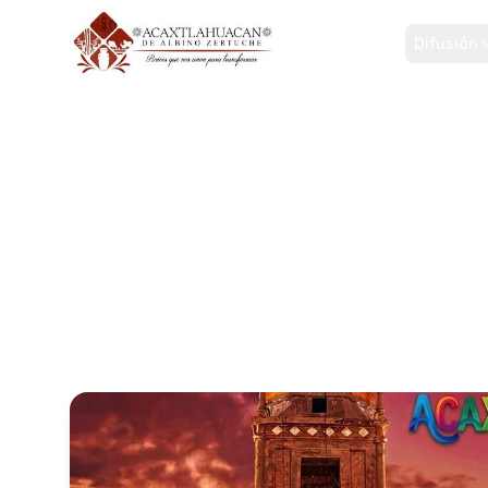
Inicio
Difusión
Conócenos
Inicio
/
Gobierno
/
Acerca de