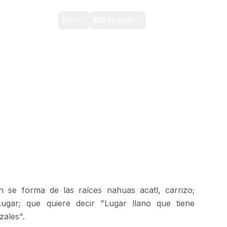
TRÁMITES Y SERVICIOS
Contacto
Más
Lenguas
ón se forma de las raíces nahuas acatl, carrizo;
 Lugar; que quiere decir "Lugar llano que tiene
zales".