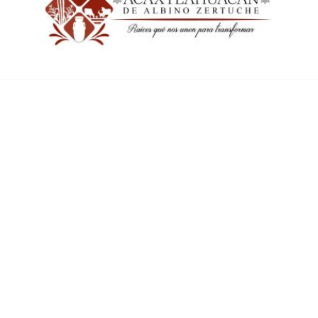
ENLACES RÁPIDOS
Inicio
Contacto
Mapa del Sitio
© 2026
Ayuntamientos de México
. Todos los derechos reservados.