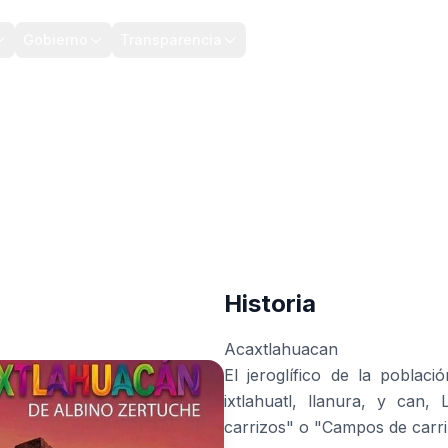
Gobierno
Transparencia
CONTRALORIA
Historia
Acaxtlahuacan
El jeroglífico de la poblaci
ixtlahuatl, llanura, y can,
carrizos" o "Campos de carri